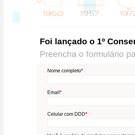
Foi lançado o 1º Conse
Preencha o formulário pa
Nome completo
*
Email
*
Celular com DDD
*