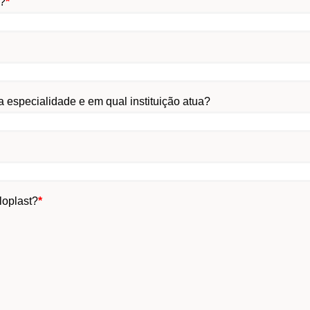
a?
*
a especialidade e em qual instituição atua?
loplast?
*