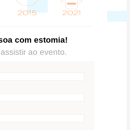
ssoa com estomia!
ssistir ao evento.